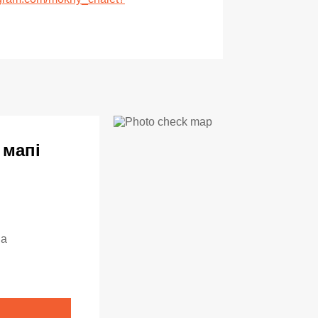
 мапі
на