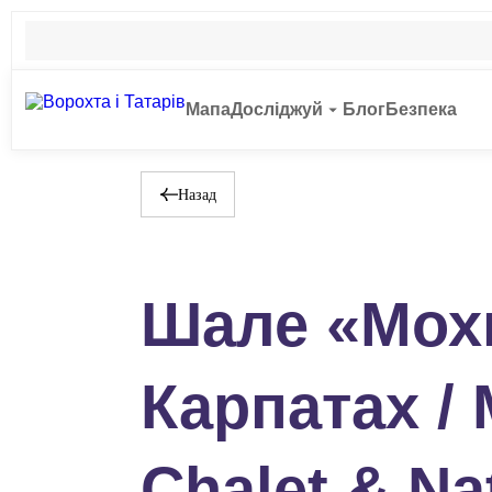
Мапа
Досліджуй
Блог
Безпека
Назад
Шале «Мох
Карпатах /
Chalet & Na