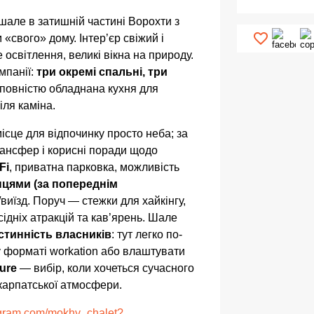
але в затишній частині Ворохти з
«свого» дому. Інтер’єр свіжий і
 освітлення, великі вікна на природу.
мпанії:
три окремі спальні, три
а повністю обладнана кухня для
іля каміна.
ісце для відпочинку просто неба; за
рансфер і корисні поради щодо
Fi
, приватна парковка, можливість
цями (за попереднім
/виїзд. Поруч — стежки для хайкінгу,
сідніх атракцій та кав’ярень. Шале
остинність власників
: тут легко по-
 форматі workation або влаштувати
ure
— вибір, коли хочеться сучасного
карпатської атмосфери.
agram.com/mokhy_chalet?