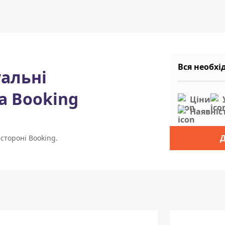
Вся необхі
уальні
а Booking
Ціни
Наявніс
Д
стороні Booking.