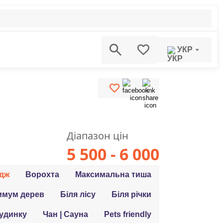
УКР
Діапазон цін
5 500 - 6 000
дж
Ворохта
Максимальна тиша
имум дерев
Біля лісу
Біля річки
будинку
Чан | Сауна
Pets friendly