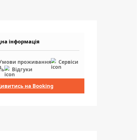
дна інформація
Умови проживання
Сервіси
ть
Відгуки
ивитись на Booking