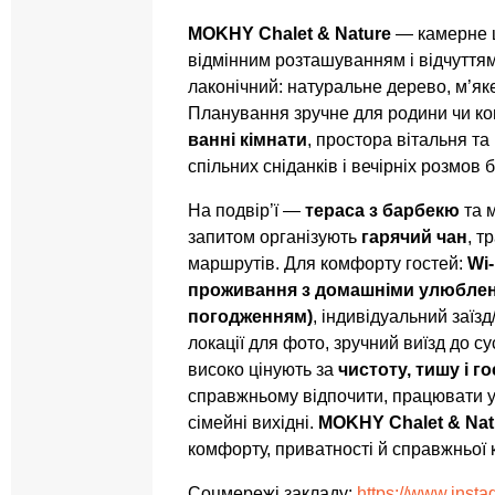
MOKHY Chalet & Nature
— камерне ш
відмінним розташуванням і відчуттям 
лаконічний: натуральне дерево, м’яке
Планування зручне для родини чи ко
ванні кімнати
, простора вітальня т
спільних сніданків і вечірніх розмов б
На подвір’ї —
тераса з барбекю
та м
запитом організують
гарячий чан
, т
маршрутів. Для комфорту гостей:
Wi-
проживання з домашніми улюблен
погодженням)
, індивідуальний заїзд
локації для фото, зручний виїзд до су
високо цінують за
чистоту, тишу і г
справжньому відпочити, працювати у
сімейні вихідні.
MOKHY Chalet & Nat
комфорту, приватності й справжньої 
Соцмережі закладу:
https://www.inst