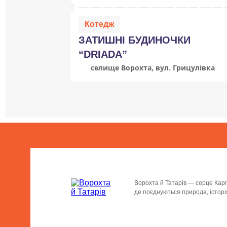
Котедж
ЗАТИШНІ БУДИНОЧКИ
“DRIADA”
селище Ворохта, вул. Грицулівка
Ворохта й Татарів — серце Карп
де поєднуються природа, історія