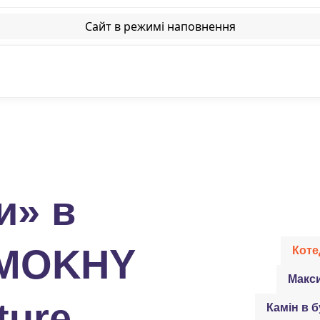
Сайт в режимі наповнення
и» в
 MOKHY
Коте
Макс
ture
Камін в 