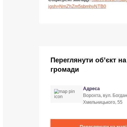
igsh=NmZhZm5sbmhyNTB0
Переглянути об’єкт на
громади
Адреса
Ворохта, вул. Богда
Хмельницького, 55
Переглянути на мапі