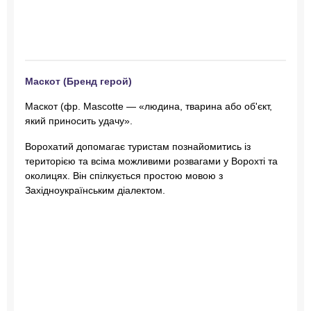
Маскот (Бренд герой)
Маскот (фр. Mascotte — «людина, тварина або об'єкт,
який приносить удачу».
Ворохатий допомагає туристам познайомитись із
територією та всіма можливими розвагами у Ворохті та
околицях. Він спілкується простою мовою з
Західноукраїнським діалектом.