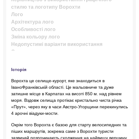
стилю та логотипу Ворохти
Лого
Архітектура лого
Особливості лого
Зміна кольору лого
Недопустимі варіанти використання
Слоган
Застосування слогану
Композиція слогану
Історія
Колір. Основна палітра
Ворохта це селище-курорт, яке знаходиться в
Шрифт та типографіка
ІваноФранківській області. Це мальовниче та дуже
Орнаменти
затишне місце в Карпатах на висоті 850 м. над рівнем
Атоми
моря. Вздовж селища протікає кристально чиста річка
Молекули
«Прут», через яку в часи Австро-Угорщини перекинулись
Організми
4 арочні віадуки-мости.
Приклади додаткових орнаментів
Окрім того Ворохта є базою для старту велосипедних та
Футболки
піших маршрутів, зокрема саме з Ворохти туристи
Горнятка
зазвичай розпочинають сходження на найвищу вершину