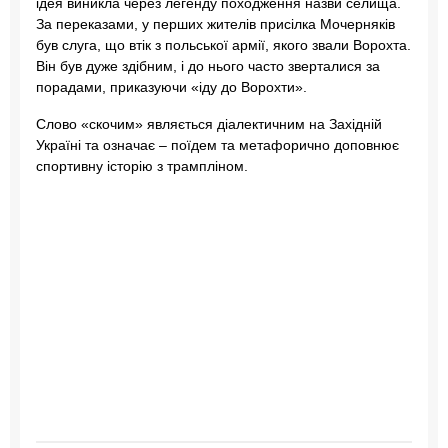
ідея виникла через легенду походження назви селища.
За переказами, у перших жителів присілка Мочерняків
був слуга, що втік з польської армії, якого звали Ворохта.
Він був дуже здібним, і до нього часто зверталися за
порадами, приказуючи «іду до Ворохти».
Слово «скочим» являється діалектичним на Західній
Україні та означає – поїдем та метафорично доповнює
спортивну історію з трампліном.