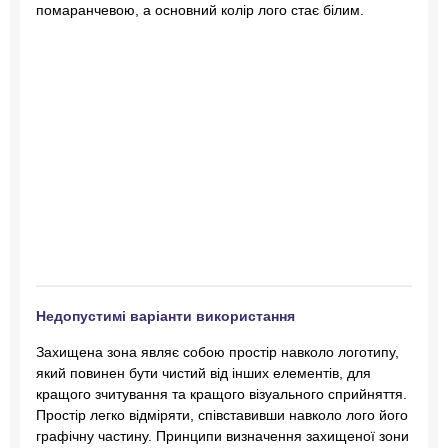
помаранчевою, а основний колір лого стає білим.
Недопустимі варіанти використання
Захищена зона являє собою простір навколо логотипу,
який повинен бути чистий від інших елементів, для
кращого зчитування та кращого візуального сприйняття.
Простір легко відміряти, співставивши навколо лого його
графічну частину. Принципи визначення захищеної зони