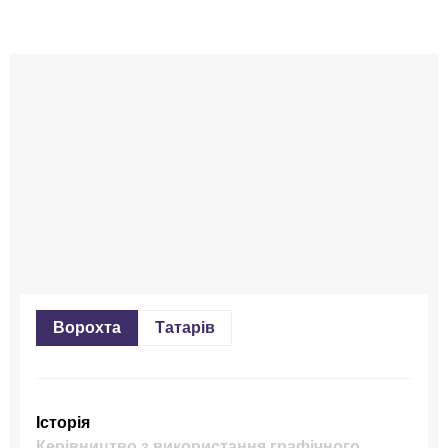
Ворохта
Татарів
Історія
Керівництво з використання графічного