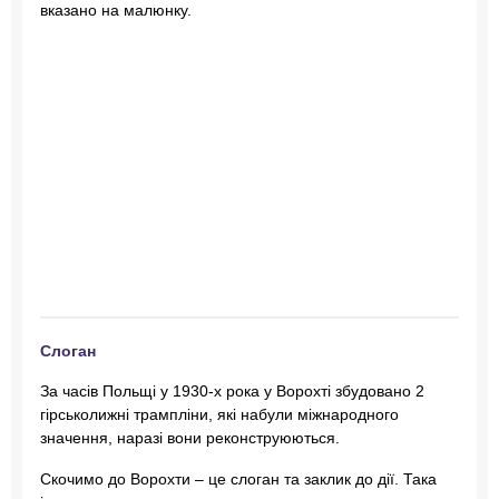
вказано на малюнку.
Слоган
За часів Польщі у 1930-х рока у Ворохті збудовано 2
гірськолижні трампліни, які набули міжнародного
значення, наразі вони реконструюються.
Скочимо до Ворохти – це слоган та заклик до дії. Така