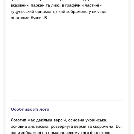
вказівник, паркан та лижі, в графічній частині -
гуцульський орнамент, який зображено у вигляді
анаграми букви -В
Особливості лого
Логотип має декілька версій, основна українська,
основна англійська, розвернута версія та скорочена. Всі
вони зображені на помаранчевому тлі з фіолетово