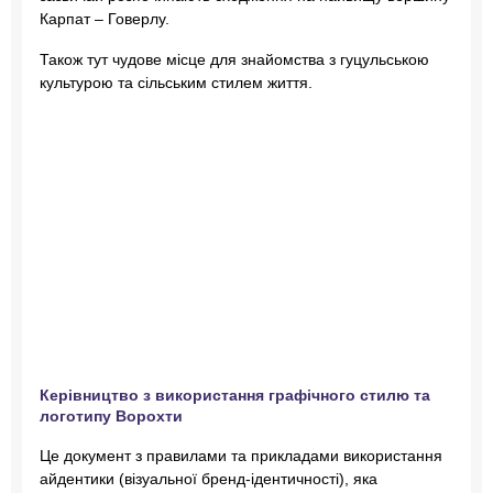
Шапки
Карпат – Говерлу.
Банери
Також тут чудове місце для знайомства з гуцульською
Блокнот
культурою та сільським стилем життя.
Ділова документація
Інша сувенірна продукція
Фотозона
Ворохатий
Маскот (Бренд герой)
Фотографії
Керівництво з використання графічного стилю та
логотипу Ворохти
Це документ з правилами та прикладами використання
айдентики (візуальної бренд-ідентичності), яка