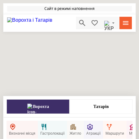
Сайт в режимі наповнення
Ворохта
Татарів
Визначні місця
Гастролокації
Житло
Атракції
Маршрути
Музеї