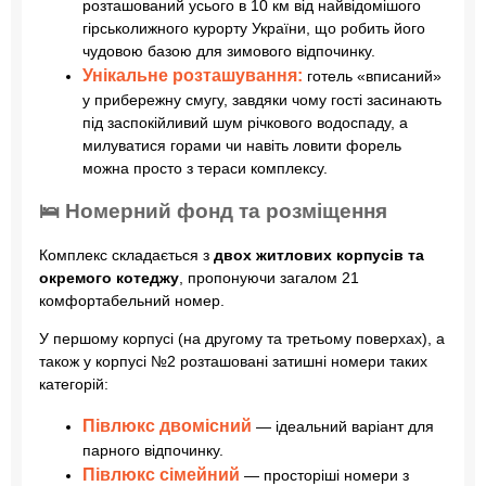
розташований усього в 10 км від найвідомішого
гірськолижного курорту України, що робить його
чудовою базою для зимового відпочинку.
Унікальне розташування:
готель «вписаний»
у прибережну смугу, завдяки чому гості засинають
під заспокійливий шум річкового водоспаду, а
милуватися горами чи навіть ловити форель
можна просто з тераси комплексу.
🛌 Номерний фонд та розміщення
Комплекс складається з
двох житлових корпусів та
окремого котеджу
, пропонуючи загалом 21
комфортабельний номер.
У першому корпусі (на другому та третьому поверхах), а
також у корпусі №2 розташовані затишні номери таких
категорій:
Півлюкс двомісний
— ідеальний варіант для
парного відпочинку.
Півлюкс сімейний
— просторіші номери з