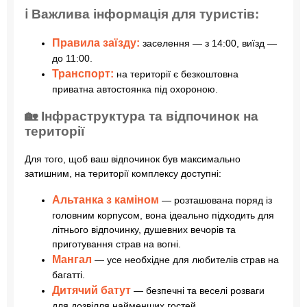
ℹ️ Важлива інформація для туристів:
Правила заїзду:
заселення — з 14:00, виїзд —
до 11:00.
Транспорт:
на території є безкоштовна
приватна автостоянка під охороною.
🏡 Інфраструктура та відпочинок на
території
Для того, щоб ваш відпочинок був максимально
затишним, на території комплексу доступні:
Альтанка з каміном
— розташована поряд із
головним корпусом, вона ідеально підходить для
літнього відпочинку, душевних вечорів та
приготування страв на вогні.
Мангал
— усе необхідне для любителів страв на
багатті.
Дитячий батут
— безпечні та веселі розваги
для дозвілля найменших гостей.