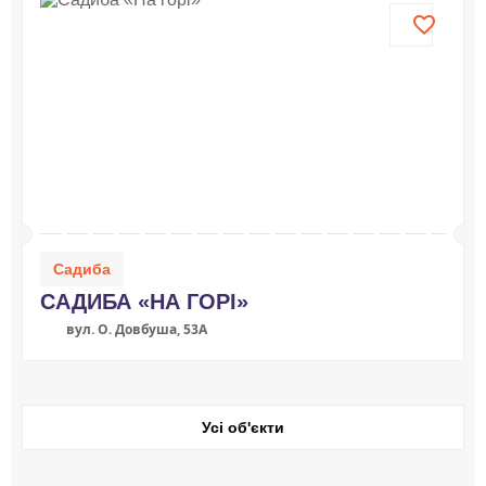
Садиба
САДИБА «НА ГОРІ»
вул. О. Довбуша, 53А
Усі об'єкти