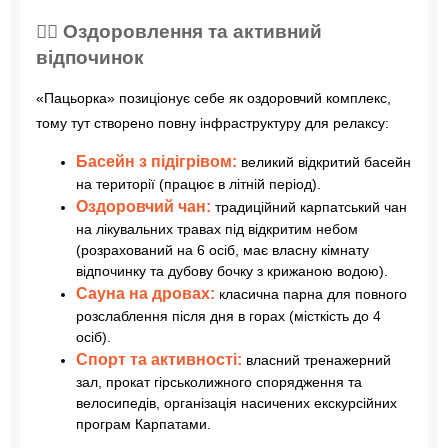
💆‍♂️ Оздоровлення та активний
відпочинок
«Пацьорка» позиціонує себе як оздоровчий комплекс,
тому тут створено повну інфраструктуру для релаксу:
Басейн з підігрівом:
великий відкритий басейн
на території (працює в літній період).
Оздоровчий чан:
традиційний карпатський чан
на лікувальних травах під відкритим небом
(розрахований на 6 осіб, має власну кімнату
відпочинку та дубову бочку з крижаною водою).
Сауна на дровах:
класична парна для повного
розслаблення після дня в горах (місткість до 4
осіб).
Спорт та активності:
власний тренажерний
зал, прокат гірськолижного спорядження та
велосипедів, організація насичених екскурсійних
програм Карпатами.