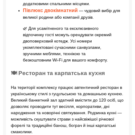
додатковими спальними місцями.
Півлюкс двокімнатний
— чудовий вибір для
великої родини або компанії друзів.
🌿 Для усамітненого та ексклюзивного
відпочинку гості можуть орендувати окремий
двоповерховий котедж. Усі номери
укомплектовані сучасними санвузлами,
зручними меблями, технікою та
безкоштовним Wi-Fi для вашого комфорту.
🍽️ Ресторан та карпатська кухня
На території комплексу працює автентичний ресторан в
українському стилі з гуцульською та домашньою кухнею.
Великий банкетний зал здатний вмістити до 120 осіб, що
дозволяє проводити тут весілля, корпоративи, дні
народження та новорічні святкування. Родзинка кухні —
можливість скуштувати страви з найсвіжішої річкової
форелі та традиційні банош, бограч й інші карпатські
смаколики.