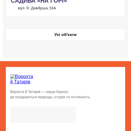
САДИБА «НА ГОРІ»
вул. О. Довбуша, 53А
Усі об'єкти
Ворохта й Татарів — серце Карпат,
де поєднуються природа, історія та гостинність.