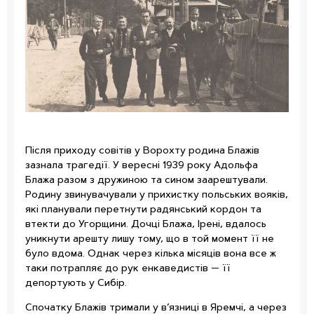
Після приходу совітів у Ворохту родина Блажів
зазнала трагедії. У вересні 1939 року Адольфа
Блажа разом з дружиною та сином заарештували.
Родину звинувачували у прихистку польських вояків,
які планували перетнути радянський кордон та
втекти до Угорщини. Дочці Блажа, Ірені, вдалось
уникнути арешту лишу тому, що в той момент її не
було вдома. Однак через кілька місяців вона все ж
таки потрапляє до рук енкаведистів — її
депортують у Сибір.
Спочатку Блажів тримали у в’язниці в Яремчі, а через