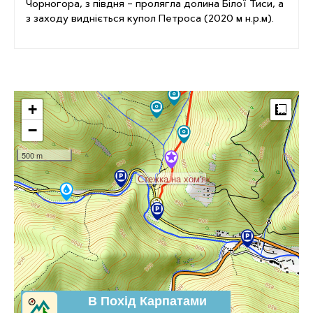
Чорногора, з півдня – пролягла долина Білої Тиси, а
з заходу видніється купол Петроса (2020 м н.р.м).