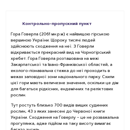
Контрольно-пропускний пункт
Гора Говерла (2061 мн.р.м) є найвищою гірською
вершиною України. Щороку тисячі людей
здійснюють сходження на неї. З Говерли
відкривається прекрасний вид на Чорногірський
хребет. Гора Говерла розташована на межі
Закарпатської та Івано-Франківської областей, а
еколого-пізнавальна стежка до неї проходить в
межах заповідної зони національного парку. Схили
цієї гори мають величезне значення, оскільки це дім
для багатьох рідкісних, ендемічних та реліктових
рослин.
Тут ростуть близько 700 видів вищих судинних
рослин, 43 з яких занесені до Червоної книги
України. Сходження на Говерлу – це не розважальна
прогулянка, адже підйом на таку висоту вимагає