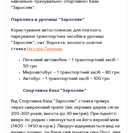
навчально-тренувальної спортивної бази
“Заросляк”.
Парковка в урочищі “Заросляк”
Користування автостоянкою для платного
паркування транспортних засобів в урочищі
“Заросляк”, смт. Ворохта, еколого-освітня
стежка
На гору Говерла
.
Легковий автомобіль – 1 транспортний засіб –
50 грн
Мікроавтобус – 1 транспортний засіб – 80 грн
Автобус – 1 транспортний засіб – 100 грн
Спортивна база “Заросляк”
Від Спортивна база “Заросляк” стежка прямує
через смерековий праліс (вік окремих дерев сягає
200-300 років, висота до 30 метрів). При піднятті
вверх ліс рідшає і закінчується на його верхній межі
(1400 – 1450 м н.р.м.). Ліворуч відкривається вид на
велику долину, де бере свій початок ріка Прут, ліва