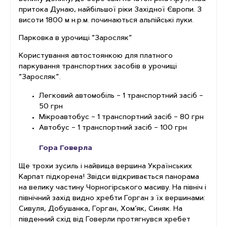
притока Дунаю, найбільшої ріки Західної Європи. З
висоти 1800 м н.р.м. починаються альпійські луки.
Парковка в урочищі “Заросляк”
Користування автостоянкою для платного
паркування транспортних засобів в урочищі
“Заросляк”.
Легковий автомобіль – 1 транспортний засіб –
50 грн
Мікроавтобус – 1 транспортний засіб – 80 грн
Автобус – 1 транспортний засіб – 100 грн
Гора Говерла
Ще трохи зусиль і найвища вершина Українських
Карпат підкорена! Звідси відкривається панорама
на велику частину Чорногірського масиву. На північ і
північний захід видно хребти Горган з їх вершинами:
Сивуля, Добушанка, Горган, Хом’як, Синяк. На
південний схід від Говерли протягнувся хребет