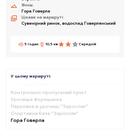
Фініш:
Гора Говерла
Цікаве на маршруті:
Сувенірний ринок, водоспад Говерлянський
5 годин
10,5 км
Середній
У цьому маршруті:
Контрольно-пропускний пункт
Урочище Форещанка
Парковка в урочищі “Заросляк”
Спортивна база "Заросляк"
Гора Говерла