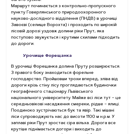
багато зусиль.
Маршрут починається з контрольно-пропускного
пункту Говерлянського природоохоронного
науково-дослідного відділення (ПНДВ) в урочищі
Завоєві (селище Ворохта) і проходить по широкій
лісовій дорозі уздовж долини ріки Прут, яка
поступово звужується і крутими схилами підходить
до дороги.
Урочище Форещанка
В урочищі Форещанка долина Пруту розширюється.
З правого боку знаходиться форельне
господарство. Пройшовши трохи вперед, зліва від
дороги крізь стіну лісу проглядаються будиночки
географічного стаціонару Львівського
національного університету. Майже всі ліси тут – це
середньовікові насадження смереки, рідше – ялиці.
Поодиноко зустрічаються бук та явір. Такі мішані
ліси супроводжують нас до висоти 1100 м н.р.м. У
заплаві ріки Прут зростає сіра вільха. Дорога все
крутіше піднімається догори і виходить до