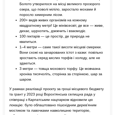
Болото утворилося на місці великого прозорого
озера, що поволі міліло, заростало мохами й
поросло химерним лісом.
200+ видів живих організмів на кожному
квадратному метрі! Це мінівсесвіт, де все — живе,
дихає, шурхотить, дзижчить і взаємодіє.
100 гектарів — це простір, де природа не
квапиться.
1–4 метри — саме такої висоти місцеві смереки.
Вони схожі на зачарованих істот з казки: повільно
зростають серед кислих торфів і холоду, але не
здаються.
3 метри — товща мохового торфу. Це мовчазна
хроніка тисячоліть, сторінка за сторінкою, шар за
шаром.
У рамках реалізації проєкту за гроші місцевого бюджету
та грант у 2023 році Ворохтянська селищна рада у
співпраці з Карпатським нацпарком відновили цю
локацію: було облаштовано пішохідним дерев’яним
мостиком та лавочками навколишню територію,