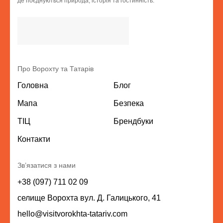
де поєднуються природа, історія та гостинність.
Про Ворохту та Татарів
Головна
Блог
Мапа
Безпека
ТІЦ
Брендбуки
Контакти
Зв’язатися з нами
+38 (097) 711 02 09
селище Ворохта вул. Д. Галицького, 41
hello@visitvorokhta-tatariv.com