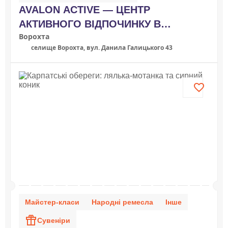
AVALON ACTIVE — ЦЕНТР
АКТИВНОГО ВІДПОЧИНКУ В
Ворохта
КАРПАТАХ
селище Ворохта, вул. Данила Галицького 43
Майстер-класи
Народні ремесла
Інше
Сувеніри