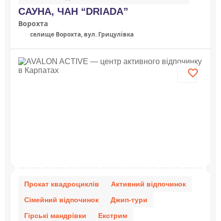
САУНА, ЧАН “DRIADA”
Ворохта
селище Ворохта, вул. Грицулівка
Прокат квадроциклів
Активний відпочинок
Сімейний відпочинок
Джип-тури
Гірські мандрівки
Екстрим