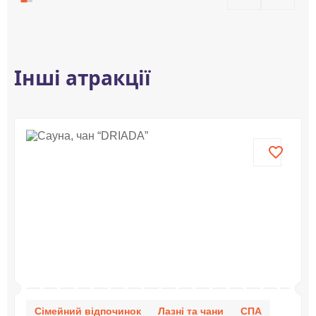
Інші атракції
Сімейний відпочинок
Лазні та чани
СПА