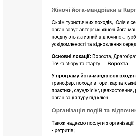
Жіночі йога-мандрівки в Кар
Окрім туристичних походів, Юлія є с
організовує авторські жіночі йога-ман
поєднують активний відпочинок, турб
усвідомленості та відновлення серед
Основні локації:
Ворохта, Драгобрат
Точка збору та старту —
Ворохта
.
У програму йога-мандрівок входят
трансфер, походи в гори, карпатськи
практики, саундхілінг, цвяхостояння,
організація туру під ключ.
Організація подій та відпочи
Також надаємо послуги з організації:
• ретритів;