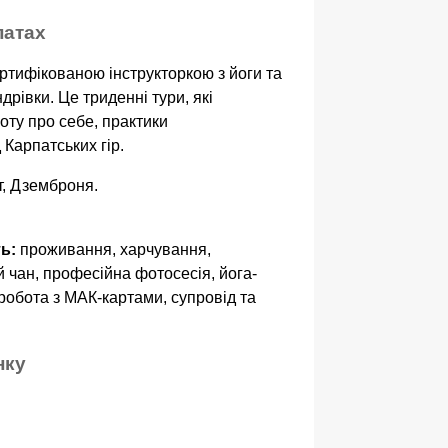
патах
ертифікованою інструкторкою з йоги та
дрівки. Це триденні тури, які
оту про себе, практики
 Карпатських гір.
, Дземброня.
ь:
проживання, харчування,
й чан, професійна фотосесія, йога-
 робота з МАК-картами, супровід та
нку