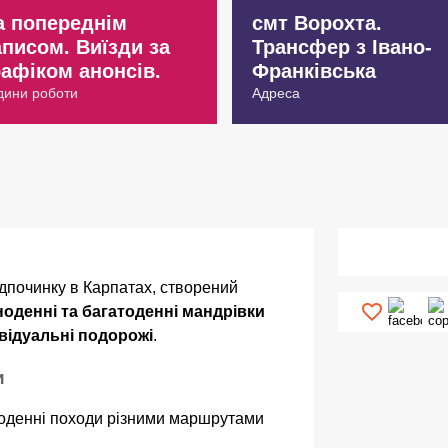
а попереднім
смт Ворохта.
аписом. Виїзди за
Трансфер з Івано-
рафіком анонсів.
Франківська
дини роботи
Адреса
дпочинку в Карпатах, створений
оденні та багатоденні мандрівки
ивідуальні подорожі
.
и
ноденні походи різними маршрутами