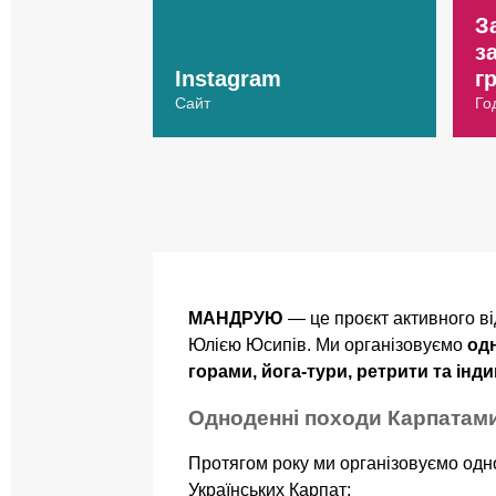
З
з
Instagram
г
Сайт
Го
МАНДРУЮ
— це проєкт активного ві
Юлією Юсипів. Ми організовуємо
одн
горами, йога-тури, ретрити та інд
Одноденні походи Карпатам
Протягом року ми організовуємо од
Українських Карпат: