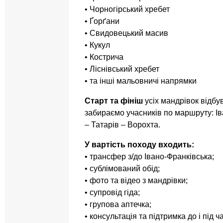
• Чорногірський хребет
• Ґорґани
• Свидовецький масив
• Кукул
• Кострича
• Ліснівський хребет
• та інші мальовничі напрямки
Старт та фініш
усіх мандрівок відбу
забираємо учасників по маршруту: І
– Татарів – Ворохта.
У вартість походу входить:
• трансфер з/до Івано-Франківська;
• сублімований обід;
• фото та відео з мандрівки;
• супровід гіда;
• групова аптечка;
• консультація та підтримка до і під ч