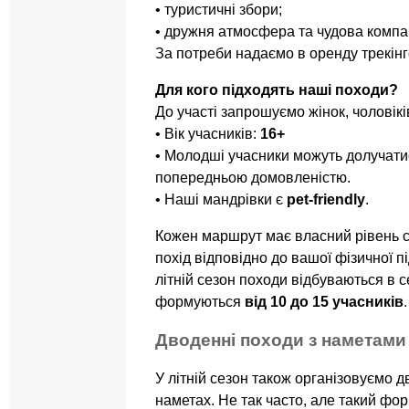
• туристичні збори;
• дружня атмосфера та чудова компа
За потреби надаємо в оренду трекінг
Для кого підходять наші походи?
До участі запрошуємо жінок, чоловіків
• Вік учасників:
16+
• Молодші учасники можуть долучатис
попередньою домовленістю.
• Наші мандрівки є
pet-friendly
.
Кожен маршрут має власний рівень с
похід відповідно до вашої фізичної п
літній сезон походи відбуваються в 
формуються
від 10 до 15 учасників
.
Дводенні походи з наметами
У літній сезон також організовуємо д
наметах. Не так часто, але такий фор