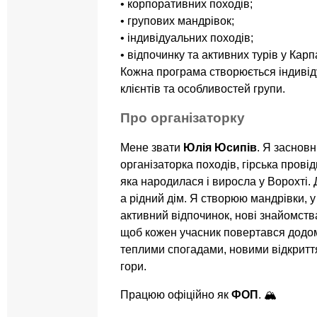
• корпоративних походів;
• групових мандрівок;
• індивідуальних походів;
• відпочинку та активних турів у Карп
Кожна програма створюється індивід
клієнтів та особливостей групи.
Про організаторку
Мене звати
Юлія Юсипів
. Я заснов
організаторка походів, гірська провід
яка народилася і виросла у Ворохті.
а рідний дім. Я створюю мандрівки, 
активний відпочинок, нові знайомств
щоб кожен учасник повертався додом
теплими спогадами, новими відкрит
гори.
Працюю офіційно як
ФОП
. 🏔️