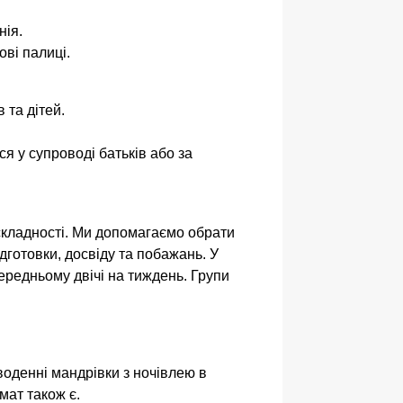
нія.
ові палиці.
 та дітей.
я у супроводі батьків або за
кладності. Ми допомагаємо обрати
ідготовки, досвіду та побажань. У
середньому двічі на тиждень. Групи
воденні мандрівки з ночівлею в
мат також є.